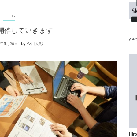
...
BLOG
開催していきます
AB
by
6年5月20日
今川大彰
HIr