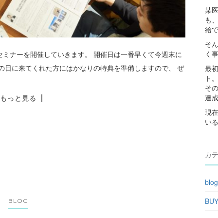
某
も
給
そ
く
セミナーを開催していきます。 開催日は一番早くて今週末に
この日に来てくれた方にはかなりの特典を準備しますので、 ぜ
最
ト
その
達
もっと見る
現
い
カ
blog
BU
BLOG