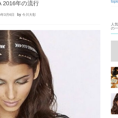
topi
A 2016年の流行
by
16年3月6日
今川大彰
人
の