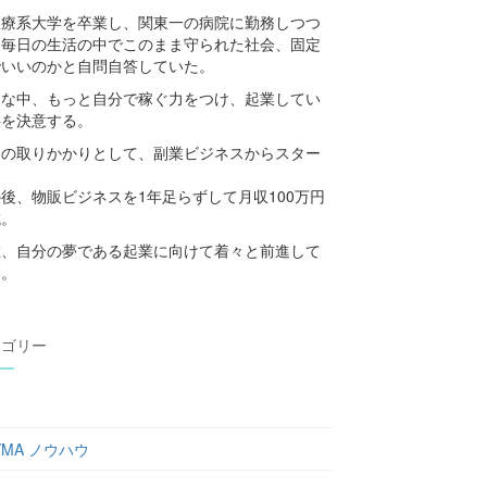
医療系大学を卒業し、関東一の病院に勤務しつつ
、毎日の生活の中でこのまま守られた社会、固定
でいいのかと自問自答していた。
んな中、もっと自分で稼ぐ力をつけ、起業してい
事を決意する。
初の取りかかりとして、副業ビジネスからスター
。
後、物販ビジネスを1年足らずして月収100万円
成。
在、自分の夢である起業に向けて着々と前進して
る。
テゴリー
YMA ノウハウ